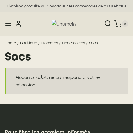
Skip
Livraison gratuite au Canada sur les commandes de 200 $ et plus
to
content
0
Home
/
Boutique
/
Hommes
/
Accessoires
/
Sacs
Sacs
Aucun produit ne correspond à votre
sélection.
Pour être les premiers informés